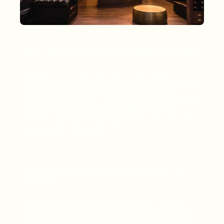
¿Por qué elegir Escapology A Coruña?
Vive una combinación única de emoción y
desafíos gracias a nuestras salas de escape que son
algo más que acertijos. Entra a un mundo de
historias cautivadoras; desde el enigmático juego
Antídoto hasta la escalofriante Mansión del
Crimen, cada sala te transportará a una trama llena
de suspense y sorpresas.
La mejor experiencia de escape en A
Coruña
La mejor experiencia de escape en A Coruña,
donde cada sala es una aventura ambientada de
forma tan creativa que vuestra actividad de team