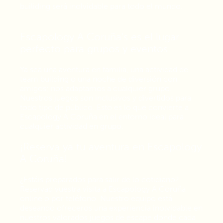
builiding será inolvidable para todo el mundo.
Escapology A Coruña's es el lugar
perfecto para grupos y eventos
Ya sea una aventura en familia, una actividad de
team building o una noche de diversión con
amigos; nos adaptamos a cualquier grupo.
Nuestros juegos son inclusivos y divertidos para
todo tipo de público. Esto es lo que convierte a
Escapology A Coruña en el entorno ideal para
cualquier actividad en grupo.
¡Reserva ya tu aventura en Escapology
A Coruña!
¿Estáis preparados para salir de lo cotidiano?
Reservad vuestra visita a Escapology A Coruña
online o por teléfono. Nuestro equipo está
deseando ofreceros una experiencia inolvidable en
nuestros valorados juegos de escape donde cada