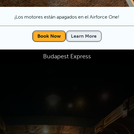
¡Los motores están apagados en el Airforce One!
Book Now
Learn More
Budapest Express