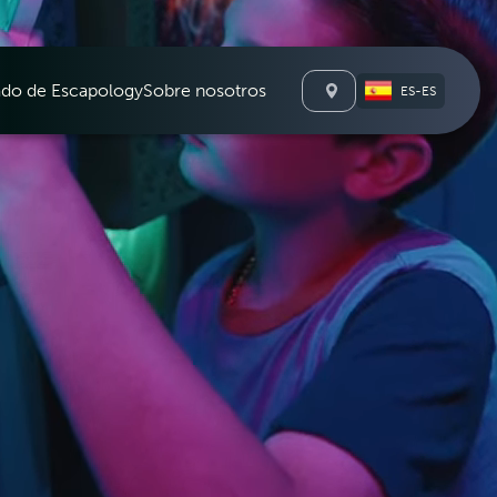
León
ado de Escapology
Sobre nosotros
ES-ES