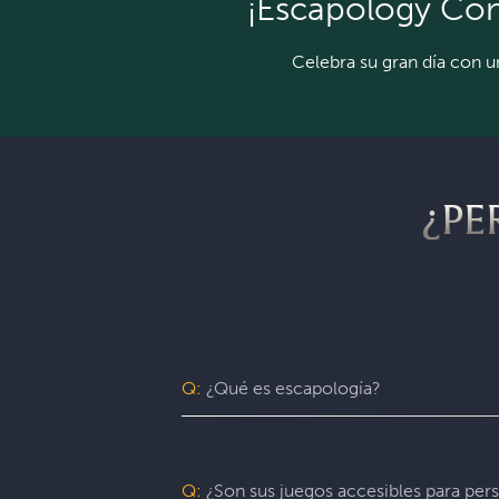
¡Escapology Con
Celebra su gran día con un
¿PE
Q:
¿Qué es escapología?
Escapology es la franquicia de salas d
de hasta ocho jugadores completará una
solo para tu grupo. Durante esta emocio
Q:
¿Son sus juegos accesibles para per