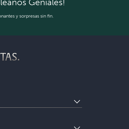
leaños Geniales!
nantes y sorpresas sin fin.
TAS.
n nuestros juegos de escape, tu equipo
e inmersiva, que siempre es privada
a de la vida real con divertidas