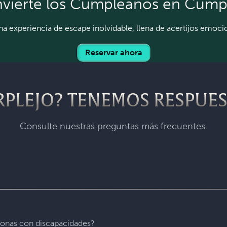
vierte los Cumpleaños en Cump
a experiencia de escape inolvidable, llena de acertijos emocio
Reservar ahora
RPLEJO? TENEMOS RESPUES
Consulte nuestras preguntas más frecuentes.
e escape más grande y de más rápido crecimiento del mundo. E
 misión específica en una sala de juegos totalmente temática 
nante experiencia de 60 minutos, te sumergirás en una aventur
sonas con discapacidades?